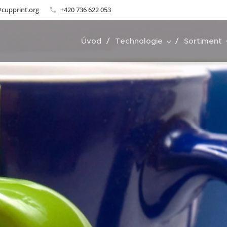
cupprint.org
+420 736 622 053
Úvod
Technologie
Sortiment