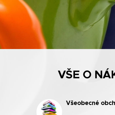
VŠE O NÁ
Všeobecné
obch