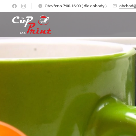
Otevřeno 7:00-16:00 ( dle dohody )
obchod@