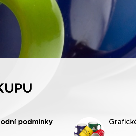
KUPU
odní
podmínky
Grafick