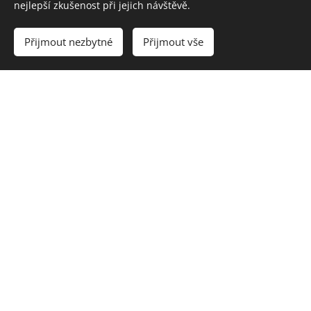
nejlepší zkušenost při jejich návštěvě.
Přijmout nezbytné
Přijmout vše