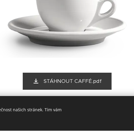
STÁHNOUT CAFFÉ.pdf
 výroby,šálek je vhodný na všechny druhy úprav, stříkání, p
ečnost našich stránek. Tím vám
linkování aj..
 je skladem v dostatečném množství. Objednávka jednoho ku