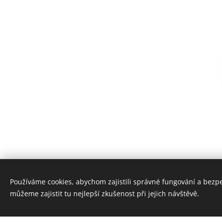
Porcelánový šálek italské
Používáme cookies, abychom zajistili správné fungování a bezp
můžeme zajistit tu nejlepší zkušenost při jejich návštěvě.
Veškerý sortiment