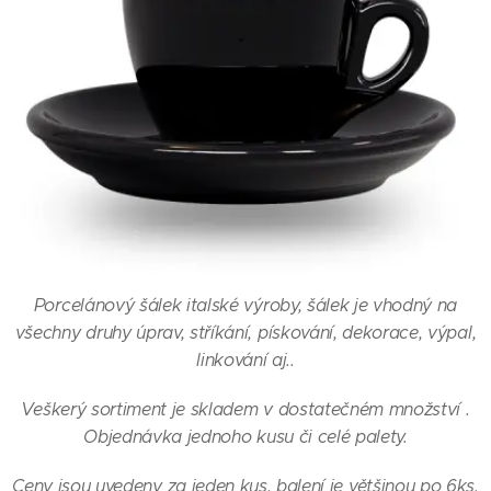
Porcelánový šálek italské výroby, šálek je vhodný na
všechny druhy úprav, stříkání, pískování, dekorace, výpal,
linkování aj..
Veškerý sortiment je skladem v dostatečném množství .
Objednávka jednoho kusu či celé palety.
Ceny jsou uvedeny za jeden kus, balení je většinou po 6ks.