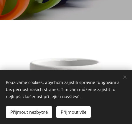
Používáme cookies, abychom zajistili správné fungování a
bezpečnost našich stránek. Tím vám můžeme zajistit tu
nejlepší zkušenost při jejich návštěvě.
Přijmout nezbytné
Přijmout vše